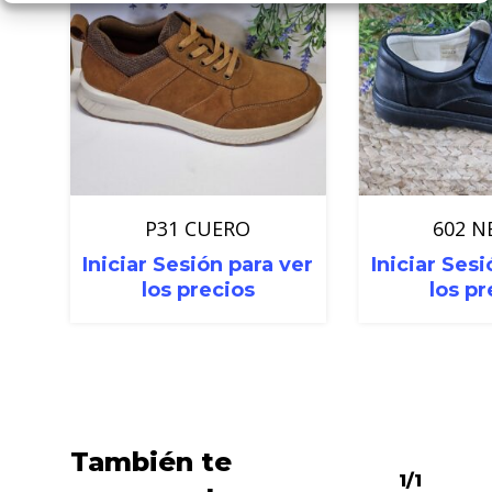
P31 CUERO
602 
Iniciar Sesión para ver
Iniciar Sesi
los precios
los pr
También te
1/1