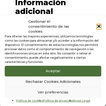
Información
adicional
Gestionar el
Color
consentimiento de las
cookies
Beige
Para ofrecer las mejores experiencias, utilizamos tecnologías
Sexo
como las cookies para almacenar y/o acceder a la información del
dispositivo. El consentimiento de estas tecnologías nos permitirá
Hombre
procesar datos como el comportamiento de navegación o las
identificaciones únicas en este sitio. No consentir o retirar el
consentimiento, puede afectar negativamente a ciertas
características y funciones.
Aceptar
Productos
1/6
relacionados
Rechazar Cookies Adicionales
Ver preferencias
Política de cookies
Política de privacidad
Aviso Legal