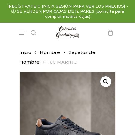
Skip
[REGÍSTRATE O INICIA SESIÓN PARA VER LOS PRECIOS]
-
to
📦
SE VENDEN POR CAJAS DE 12 PARES (consulta para
main
comprar medias cajas)
content
Menu
search
Inicio
Hombre
Zapatos de
Hombre
160 MARINO