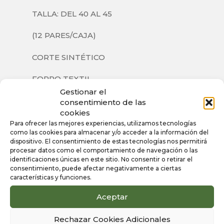
TALLA: DEL 40 AL 45
(12 PARES/CAJA)
CORTE SINTÉTICO
FORRO TEXTIL
Gestionar el
SUELA SINTÉTICA
consentimiento de las
cookies
Para ofrecer las mejores experiencias, utilizamos tecnologías
como las cookies para almacenar y/o acceder a la información del
dispositivo. El consentimiento de estas tecnologías nos permitirá
Información
procesar datos como el comportamiento de navegación o las
identificaciones únicas en este sitio. No consentir o retirar el
adicional
consentimiento, puede afectar negativamente a ciertas
características y funciones.
Aceptar
Color
Azul Marino
Rechazar Cookies Adicionales