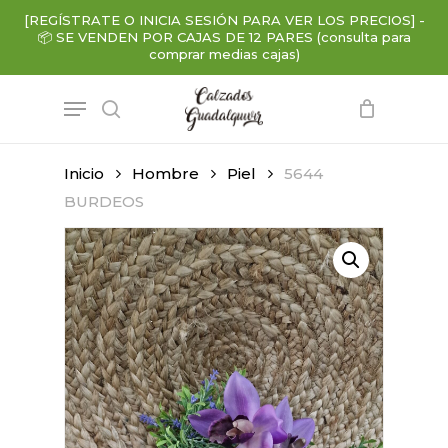
Skip
[REGÍSTRATE O INICIA SESIÓN PARA VER LOS PRECIOS]
-
to
📦
SE VENDEN POR CAJAS DE 12 PARES (consulta para
main
comprar medias cajas)
content
Menu
search
Inicio
Hombre
Piel
5644
BURDEOS