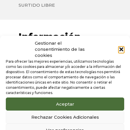
SURTIDO LIBRE
Información
Gestionar el
adicional
consentimiento de las
cookies
Para ofrecer las mejores experiencias, utilizamos tecnologías
Color
como las cookies para almacenar y/o acceder a la información del
Burdeos
dispositivo. El consentimiento de estas tecnologías nos permitirá
procesar datos como el comportamiento de navegación o las
Sexo
identificaciones únicas en este sitio. No consentir o retirar el
consentimiento, puede afectar negativamente a ciertas
Hombre
características y funciones.
Aceptar
Rechazar Cookies Adicionales
Productos
1/6