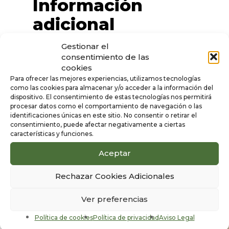
Información
adicional
Gestionar el
Color
consentimiento de las
cookies
Beige
Para ofrecer las mejores experiencias, utilizamos tecnologías
Sexo
como las cookies para almacenar y/o acceder a la información del
dispositivo. El consentimiento de estas tecnologías nos permitirá
Mujer
procesar datos como el comportamiento de navegación o las
identificaciones únicas en este sitio. No consentir o retirar el
consentimiento, puede afectar negativamente a ciertas
características y funciones.
Aceptar
Productos
1/6
relacionados
Rechazar Cookies Adicionales
Ver preferencias
Política de cookies
Política de privacidad
Aviso Legal