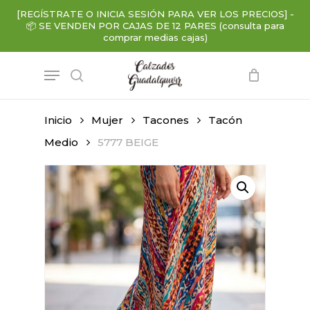
Skip
[REGÍSTRATE O INICIA SESIÓN PARA VER LOS PRECIOS]
-
to
📦
SE VENDEN POR CAJAS DE 12 PARES (consulta para
main
comprar medias cajas)
content
Menu
search
Inicio
Mujer
Tacones
Tacón
Medio
5777 BEIGE