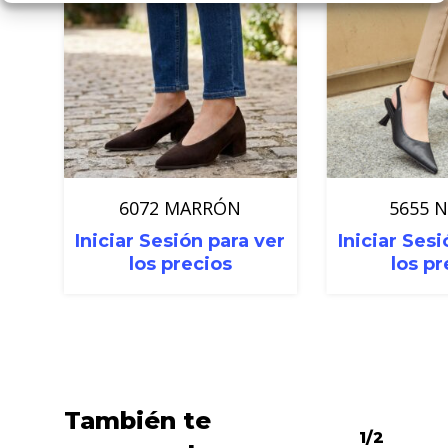
6072 MARRÓN
5655 
Iniciar Sesión para ver
Iniciar Sesi
los precios
los pr
También te
1/2