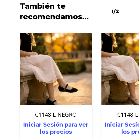
También te
1/2
recomendamos…
C1148-L NEGRO
C1148-L
Iniciar Sesión para ver
Iniciar Sesi
los precios
los pr