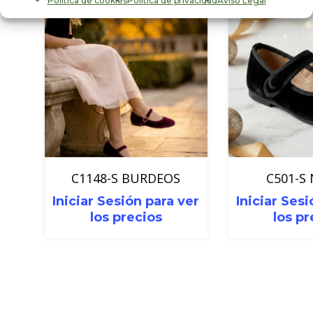
Política de cookies
Política de privacidad
Aviso Legal
C1148-S BURDEOS
C501-S
Iniciar Sesión para ver
Iniciar Sesi
los precios
los pr