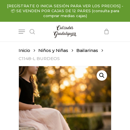
Skip
[REGÍSTRATE O INICIA SESIÓN PARA VER LOS PRECIOS]
-
to
📦
SE VENDEN POR CAJAS DE 12 PARES (consulta para
main
comprar medias cajas)
content
Menu
search
Inicio
Niños y Niñas
Bailarinas
C1148-L BURDEOS