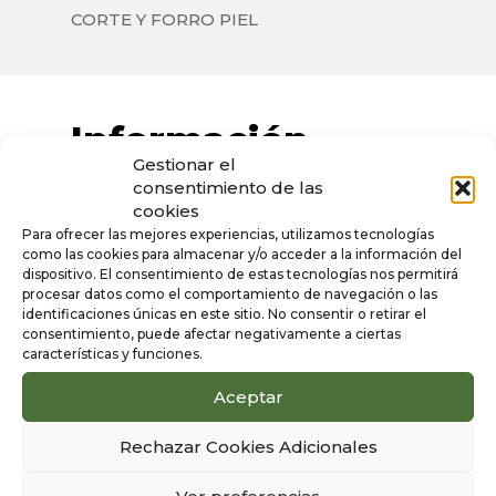
CORTE Y FORRO PIEL
Información
Gestionar el
adicional
consentimiento de las
cookies
Para ofrecer las mejores experiencias, utilizamos tecnologías
Color
como las cookies para almacenar y/o acceder a la información del
Blanco
dispositivo. El consentimiento de estas tecnologías nos permitirá
procesar datos como el comportamiento de navegación o las
Sexo
identificaciones únicas en este sitio. No consentir o retirar el
consentimiento, puede afectar negativamente a ciertas
Niña
características y funciones.
Aceptar
Rechazar Cookies Adicionales
Productos
1/3