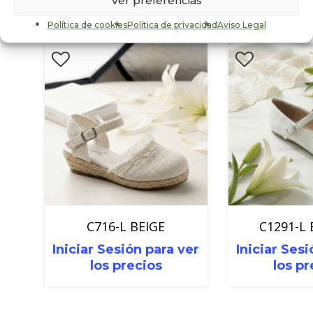
Ver preferencias
relacionados
Política de cookies
Política de privacidad
Aviso Legal
C716-L BEIGE
C1291-L
Iniciar Sesión para ver
Iniciar Sesi
los precios
los pr