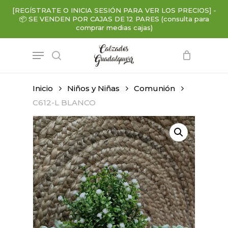
Skip
[REGÍSTRATE O INICIA SESIÓN PARA VER LOS PRECIOS]
-
to
📦
SE VENDEN POR CAJAS DE 12 PARES (consulta para
main
comprar medias cajas)
content
Menu
search
Inicio
Niños y Niñas
Comunión
C612-L BLANCO