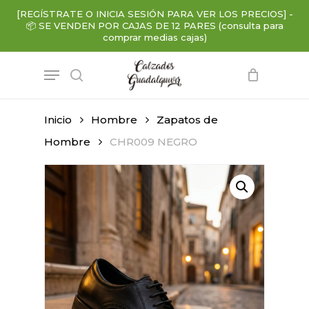
Skip
[REGÍSTRATE O INICIA SESIÓN PARA VER LOS PRECIOS]
-
to
📦
SE VENDEN POR CAJAS DE 12 PARES (consulta para
main
comprar medias cajas)
content
Menu
search
Inicio
Hombre
Zapatos de
Hombre
CHR009 NEGRO