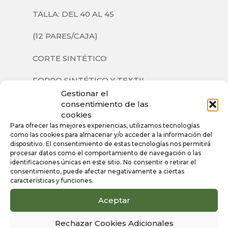
TALLA: DEL 40 AL 45
(12 PARES/CAJA)
CORTE SINTÉTICO
FORRO SINTÉTICO Y TEXTIL
Gestionar el
SUELA SINTÉTICA
consentimiento de las
cookies
Para ofrecer las mejores experiencias, utilizamos tecnologías
como las cookies para almacenar y/o acceder a la información del
dispositivo. El consentimiento de estas tecnologías nos permitirá
Información
procesar datos como el comportamiento de navegación o las
identificaciones únicas en este sitio. No consentir o retirar el
adicional
consentimiento, puede afectar negativamente a ciertas
características y funciones.
Aceptar
Color
Negro
Rechazar Cookies Adicionales