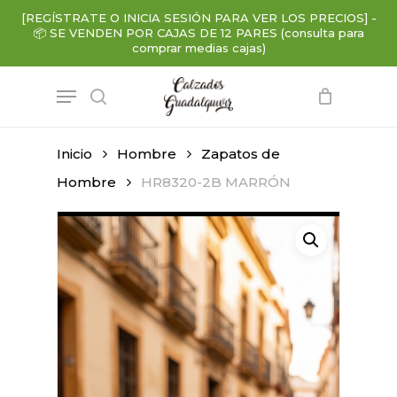
Skip
[REGÍSTRATE O INICIA SESIÓN PARA VER LOS PRECIOS]
-
to
📦
SE VENDEN POR CAJAS DE 12 PARES (consulta para
main
comprar medias cajas)
content
Menu
search
Inicio
Hombre
Zapatos de
Hombre
HR8320-2B MARRÓN