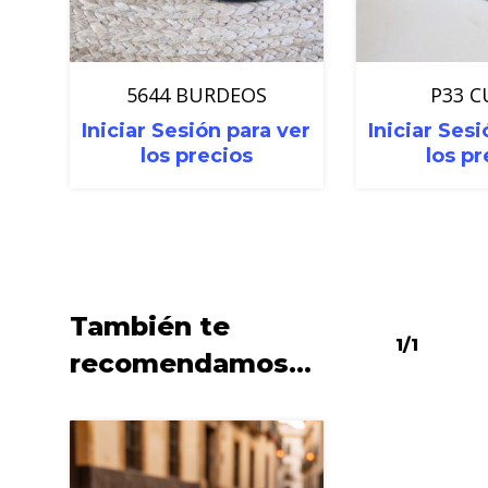
5644 BURDEOS
P33 
Iniciar Sesión para ver
Iniciar Sesi
los precios
los pr
También te
1/1
recomendamos…