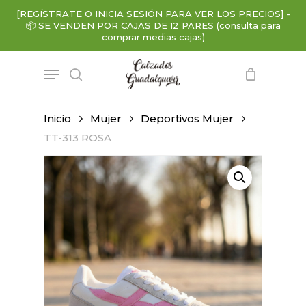
Skip
[REGÍSTRATE O INICIA SESIÓN PARA VER LOS PRECIOS]
-
to
📦
SE VENDEN POR CAJAS DE 12 PARES (consulta para
main
comprar medias cajas)
content
Menu
search
Inicio
Mujer
Deportivos Mujer
TT-313 ROSA