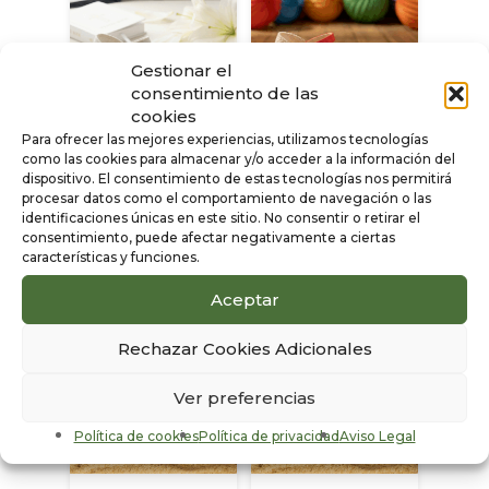
Gestionar el
consentimiento de las
cookies
Para ofrecer las mejores experiencias, utilizamos tecnologías
C716-L BEIGE
C607-L ROJO
como las cookies para almacenar y/o acceder a la información del
dispositivo. El consentimiento de estas tecnologías nos permitirá
Iniciar Sesión
Iniciar Sesión
procesar datos como el comportamiento de navegación o las
para ver los
para ver los
identificaciones únicas en este sitio. No consentir o retirar el
consentimiento, puede afectar negativamente a ciertas
precios
precios
características y funciones.
Aceptar
Rechazar Cookies Adicionales
Ver preferencias
Política de cookies
Política de privacidad
Aviso Legal