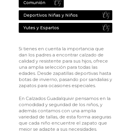
Comunión
Deportivos Niñas y Niños
Yutes y Espartos
Si tienes en cuenta la importancia que
dan los padres a encontrar calzado de
calidad y resistente para sus hijos, ofrece
una amplia selección para todas las
edades. Desde zapatillas deportivas hasta
botas de invierno, pasando por sandalias y
zapatos para ocasiones especiales.
En Calzados Guadalquivir pensamos en la
comodidad y seguridad de los niños, y
además contamos con una amplia
variedad de tallas, de esta forma aseguras
que cada niño encuentre el zapato que
mejor se adapte a sus necesidades.