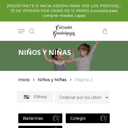
Skip
[REGÍSTRATE O INICIA SESIÓN PARA VER LOS PRECIOS]
-
to
📦
SE VENDEN POR CAJAS DE 12 PARES (consulta para
Close
main
comprar medias cajas)
Filters
content
Menu
search
NIÑOS Y NIÑAS
Inicio
Niños y Niñas
Página 2
Filtros
Bailarinas
Colegio