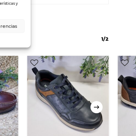
rísticas y
erencias
1/2