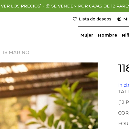
 VER LOS PRECIOS]
-
📦
SE VENDEN POR CAJAS DE 12 PARES (
Lista de deseos
Mi
Mujer
Hombre
Niñ
118 MARINO
r
1
Inic
TALL
(12 
COR
FOR