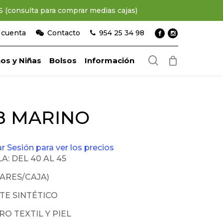
consulta para comprar medias cajas)
 cuenta
Contacto
954 25 34 98
search
os y Niñas
Bolsos
Información
18 MARINO
iar Sesión para ver los precios
A: DEL 40 AL 45
PARES/CAJA)
TE SINTÉTICO
RO TEXTIL Y PIEL