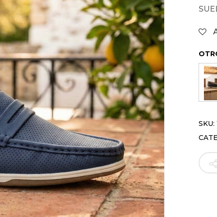
SUE
OTR
SKU:
CAT