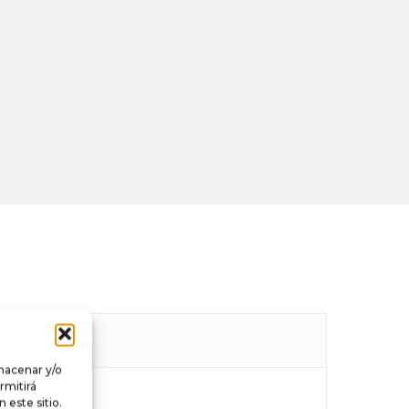
lmacenar y/o
rmitirá
este sitio.