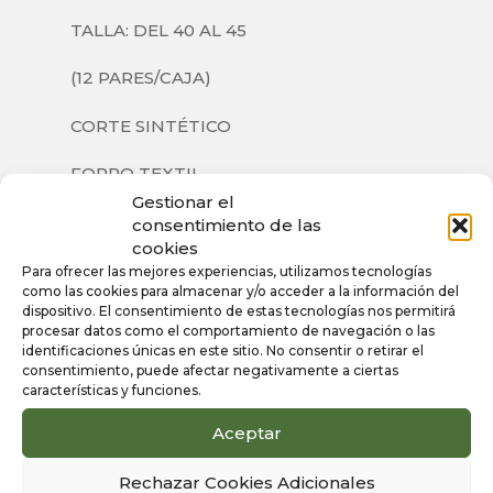
TALLA: DEL 40 AL 45
(12 PARES/CAJA)
CORTE SINTÉTICO
FORRO TEXTIL
Gestionar el
SUELA SINTÉTICA
consentimiento de las
cookies
Para ofrecer las mejores experiencias, utilizamos tecnologías
como las cookies para almacenar y/o acceder a la información del
dispositivo. El consentimiento de estas tecnologías nos permitirá
Información
procesar datos como el comportamiento de navegación o las
identificaciones únicas en este sitio. No consentir o retirar el
adicional
consentimiento, puede afectar negativamente a ciertas
características y funciones.
Aceptar
Color
Azul Marino
Rechazar Cookies Adicionales