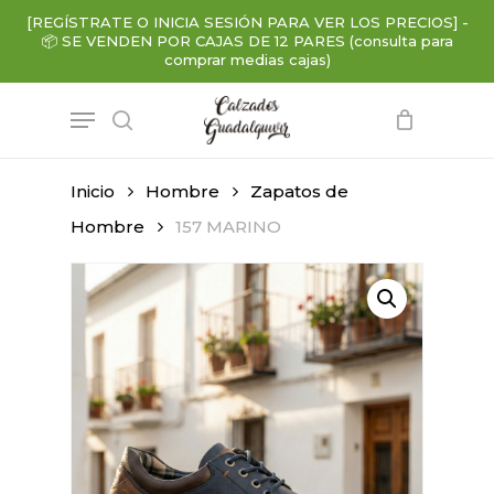
Skip
[REGÍSTRATE O INICIA SESIÓN PARA VER LOS PRECIOS]
-
to
📦
SE VENDEN POR CAJAS DE 12 PARES (consulta para
main
comprar medias cajas)
content
Menu
search
Inicio
Hombre
Zapatos de
Hombre
157 MARINO