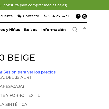
consulta para comprar medias cajas)
 cuenta
Contacto
954 25 34 98
search
os y Niñas
Bolsos
Información
10 BEIGE
iar Sesión para ver los precios
A: DEL 35 AL 41
PARES/CAJA)
TE Y FORRO TEXTIL
LA SINTÉTICA