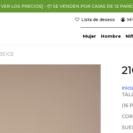
 VER LOS PRECIOS]
-
📦
SE VENDEN POR CAJAS DE 12 PARES (
Lista de deseos
Mi
Mujer
Hombre
Niñ
 BEIGE
r
2
Inic
TALL
(16 
COR
SUE