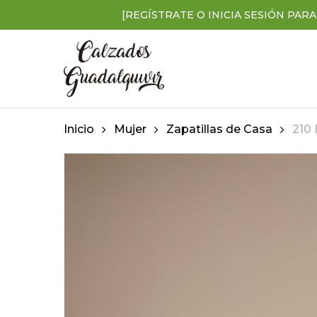
Skip
[REGÍSTRATE O INICIA SESIÓN PARA
to
main
content
Inicio
Mujer
Zapatillas de Casa
210
Presiona enter para buscar o ESC para cerra