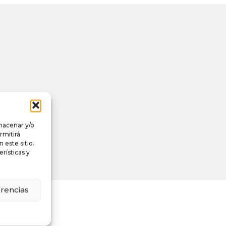
lmacenar y/o
rmitirá
este sitio.
rísticas y
erencias