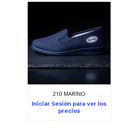
210 MARINO
Iniciar Sesión para ver los
precios