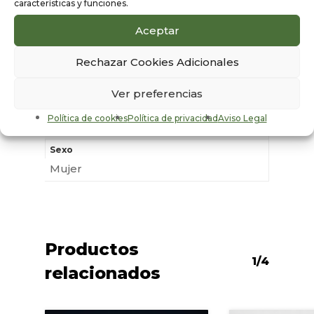
características y funciones.
Aceptar
Información
adicional
Rechazar Cookies Adicionales
Ver preferencias
Color
Política de cookies
Política de privacidad
Aviso Legal
Beige
Sexo
Mujer
Productos
1/4
relacionados