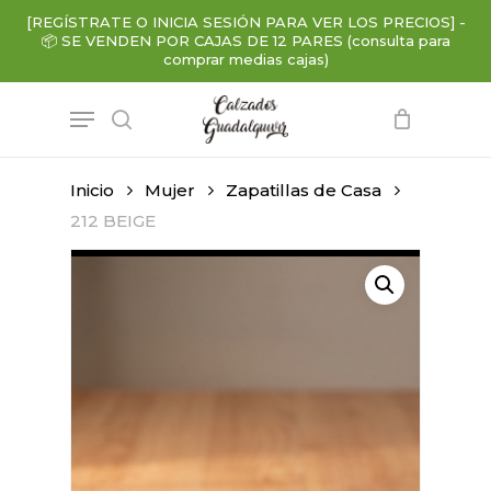
Skip
[REGÍSTRATE O INICIA SESIÓN PARA VER LOS PRECIOS]
-
to
📦
SE VENDEN POR CAJAS DE 12 PARES (consulta para
main
comprar medias cajas)
content
Menu
search
Inicio
Mujer
Zapatillas de Casa
212 BEIGE