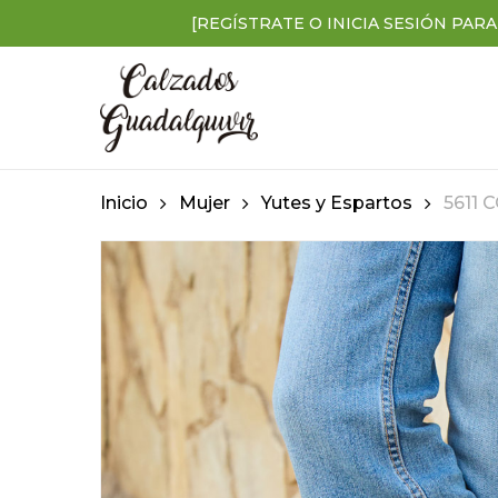
Skip
[REGÍSTRATE O INICIA SESIÓN PARA
to
main
content
Inicio
Mujer
Yutes y Espartos
5611 
Presiona enter para buscar o ESC para cerra