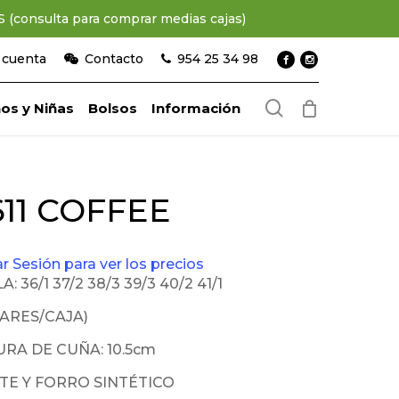
consulta para comprar medias cajas)
 cuenta
Contacto
954 25 34 98
search
os y Niñas
Bolsos
Información
611 COFFEE
iar Sesión para ver los precios
A: 36/1 37/2 38/3 39/3 40/2 41/1
PARES/CAJA)
URA DE CUÑA: 10.5cm
TE Y FORRO SINTÉTICO