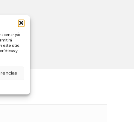
lmacenar y/o
rmitirá
este sitio.
rísticas y
erencias