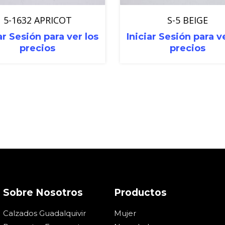
5-1632 APRICOT
S-5 BEIGE
ar Sesión para ver los
Iniciar Sesión para v
precios
precios
Sobre Nosotros
Productos
Calzados Guadalquivir
Mujer