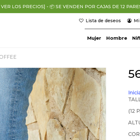
 VER LOS PRECIOS]
-
📦
SE VENDEN POR CAJAS DE 12 PARES (
Lista de deseos
Mi
Mujer
Hombre
Niñ
COFFEE
r
5
Inic
TALL
(12 
ALT
COR