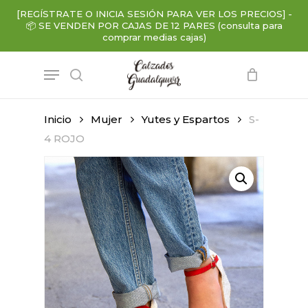
Skip
[REGÍSTRATE O INICIA SESIÓN PARA VER LOS PRECIOS]
-
to
📦
SE VENDEN POR CAJAS DE 12 PARES (consulta para
main
comprar medias cajas)
content
Menu
search
Inicio
Mujer
Yutes y Espartos
S-
4 ROJO