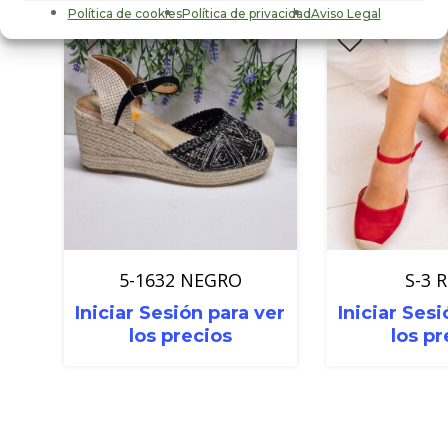
Política de cookies
Política de privacidad
Aviso Legal
5-1632 NEGRO
S-3 
Iniciar Sesión para ver
Iniciar Sesi
los precios
los pr