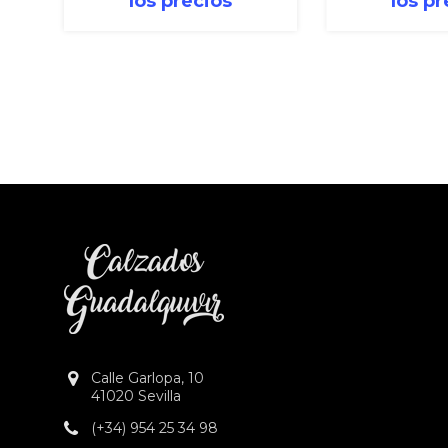
los precios
los pr
Calle Garlopa, 10
41020 Sevilla
(+34) 954 25 34 98