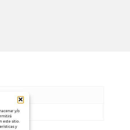
lmacenar y/o
rmitirá
este sitio.
rísticas y