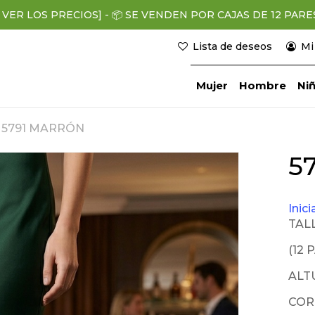
 VER LOS PRECIOS]
-
📦
SE VENDEN POR CAJAS DE 12 PARES (
Lista de deseos
Mi
Mujer
Hombre
Niñ
5791 MARRÓN
r
5
Inic
TALL
(12 
ALT
COR