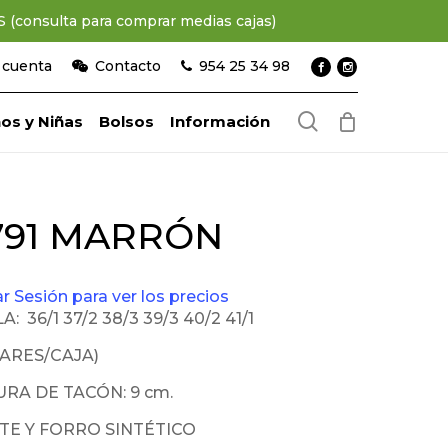
consulta para comprar medias cajas)
 cuenta
Contacto
954 25 34 98
search
os y Niñas
Bolsos
Información
791 MARRÓN
iar Sesión para ver los precios
A: 36/1 37/2 38/3 39/3 40/2 41/1
PARES/CAJA)
URA DE TACÓN: 9 cm.
TE Y FORRO SINTÉTICO