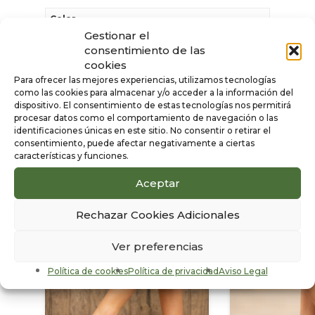
Color
Gestionar el
Oro
consentimiento de las
Sexo
cookies
Mujer
Para ofrecer las mejores experiencias, utilizamos tecnologías
como las cookies para almacenar y/o acceder a la información del
dispositivo. El consentimiento de estas tecnologías nos permitirá
procesar datos como el comportamiento de navegación o las
identificaciones únicas en este sitio. No consentir o retirar el
consentimiento, puede afectar negativamente a ciertas
Productos
características y funciones.
1/6
relacionados
Aceptar
Rechazar Cookies Adicionales
Ver preferencias
Política de cookies
Política de privacidad
Aviso Legal