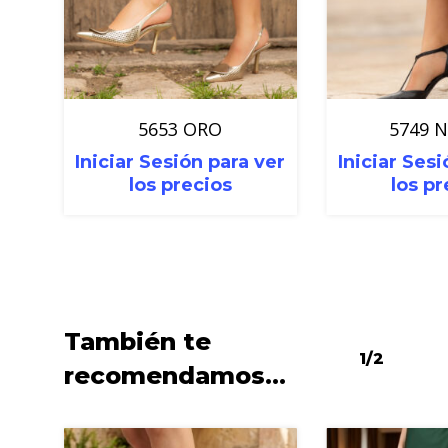
5653 ORO
5749 
Iniciar Sesión para ver
Iniciar Sesi
los precios
los pr
También te
1/2
recomendamos…