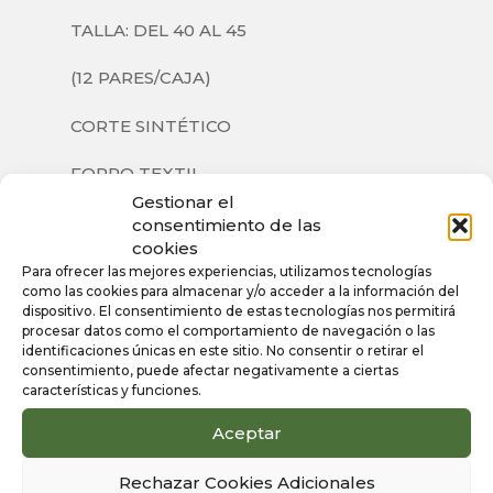
TALLA: DEL 40 AL 45
(12 PARES/CAJA)
CORTE SINTÉTICO
FORRO TEXTIL
Gestionar el
SUELA SINTÉTICA
consentimiento de las
cookies
Para ofrecer las mejores experiencias, utilizamos tecnologías
como las cookies para almacenar y/o acceder a la información del
dispositivo. El consentimiento de estas tecnologías nos permitirá
Información
procesar datos como el comportamiento de navegación o las
identificaciones únicas en este sitio. No consentir o retirar el
adicional
consentimiento, puede afectar negativamente a ciertas
características y funciones.
Aceptar
Color
Azul Marino
Rechazar Cookies Adicionales