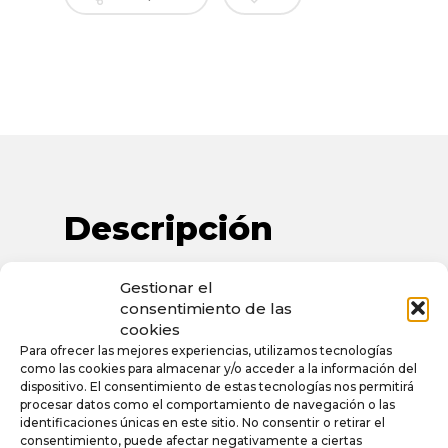
Descripción
TALLA: DEL 39 AL 45
Gestionar el
consentimiento de las
(12 PARES/CAJA)
cookies
Para ofrecer las mejores experiencias, utilizamos tecnologías
CORTE Y FORRO SINTÉTICO
como las cookies para almacenar y/o acceder a la información del
dispositivo. El consentimiento de estas tecnologías nos permitirá
procesar datos como el comportamiento de navegación o las
SUELA SINTÉTICA
identificaciones únicas en este sitio. No consentir o retirar el
consentimiento, puede afectar negativamente a ciertas