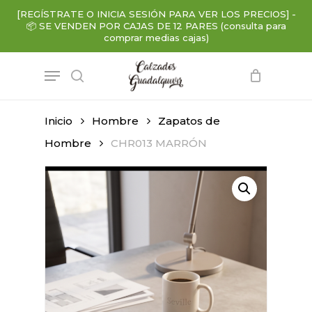
Skip
[REGÍSTRATE O INICIA SESIÓN PARA VER LOS PRECIOS]
-
to
📦
SE VENDEN POR CAJAS DE 12 PARES (consulta para
main
comprar medias cajas)
content
Menu
search
Inicio
Hombre
Zapatos de
Hombre
CHR013 MARRÓN