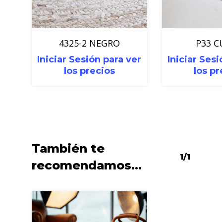
4325-2 NEGRO
P33 
Iniciar Sesión para ver
Iniciar Sesi
los precios
los pr
También te
1/1
recomendamos…